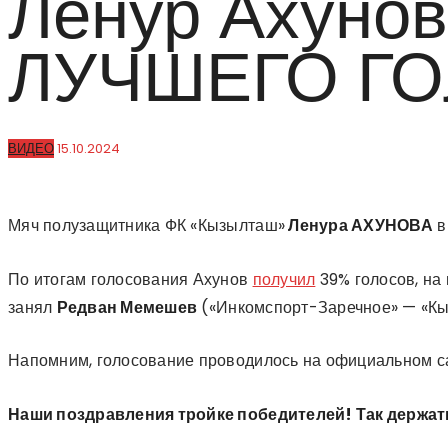
Ленур Ахуно
ЛУЧШЕГО ГОЛ
ВИДЕО
15.10.2024
Мяч полузащитника ФК «Кызылташ»
Ленура АХУНОВА
в
По итогам голосования Ахунов
получил
39% голосов, на
занял
Редван Мемешев
(«Инкомспорт-Заречное» — «Кызы
Напомним, голосование проводилось на официальном са
Наши поздравления тройке победителей! Так держат