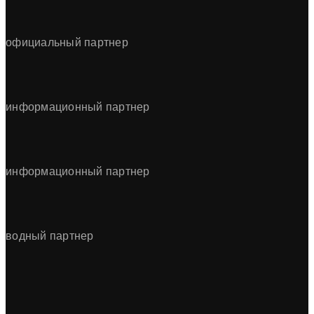
официальный партнер
информационный партнер
информационный партнер
водный партнер