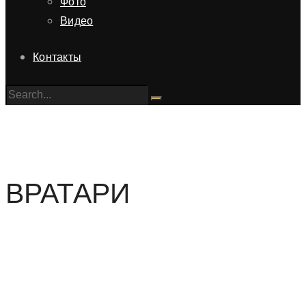
Фото
Видео
Контакты
ВРАТАРИ